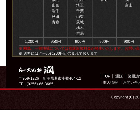
山形
埼玉
富山
岩手
千葉
秋田
山梨
青森
茨城
栃木
群馬
1,200円
950円
900円
900円
900円
※ 離島、一部地域については別途追加料金が発生いたします。お問い
※ 送料にはクール代200円が含まれております
TOP
通販
製麺請
〒959-1226 新潟県燕市小牧464-12
求人情報
お問い合
TEL:(0256)-66-3685
Copyright (C) 2