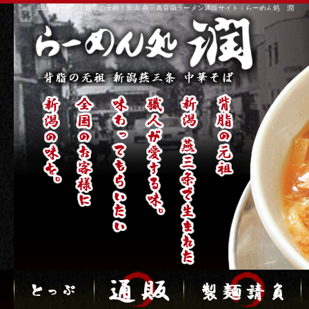
新潟ラーメン！背脂の元祖！新潟 燕三条背脂ラーメン通販サイト｜らーめん処 潤