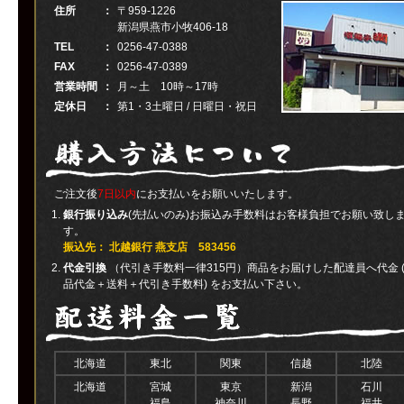
住所
：
〒959-1226
新潟県燕市小牧406-18
TEL
：
0256-47-0388
FAX
：
0256-47-0389
営業時間
：
月～土 10時～17時
定休日
：
第1・3土曜日 / 日曜日・祝日
ご注文後
7日以内
にお支払いをお願いいたします。
銀行振り込み
(先払いのみ)お振込み手数料はお客様負担でお願い致し
す。
振込先： 北越銀行 燕支店 583456
代金引換
（代引き手数料一律315円）商品をお届けした配達員へ代金 
品代金＋送料＋代引き手数料) をお支払い下さい。
北海道
東北
関東
信越
北陸
北海道
宮城
東京
新潟
石川
福島
神奈川
長野
福井