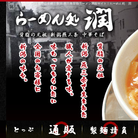
新潟ラーメン！背脂の元祖！新潟 燕三条背脂ラーメン通販サイト｜らーめん処 潤