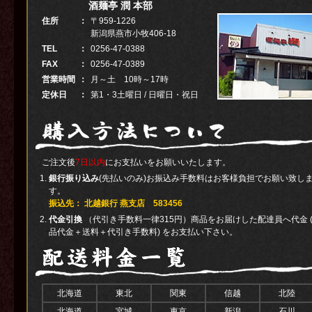
酒麺亭 潤 本部
住所
：
〒959-1226
新潟県燕市小牧406-18
TEL
：
0256-47-0388
FAX
：
0256-47-0389
営業時間
：
月～土 10時～17時
定休日
：
第1・3土曜日 / 日曜日・祝日
ご注文後
7日以内
にお支払いをお願いいたします。
銀行振り込み
(先払いのみ)お振込み手数料はお客様負担でお願い致し
す。
振込先： 北越銀行 燕支店 583456
代金引換
（代引き手数料一律315円）商品をお届けした配達員へ代金 
品代金＋送料＋代引き手数料) をお支払い下さい。
北海道
東北
関東
信越
北陸
北海道
宮城
東京
新潟
石川