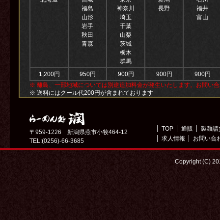
福島
神奈川
長野
福井
山形
埼玉
富山
岩手
千葉
秋田
山梨
青森
茨城
栃木
群馬
1,200円
950円
900円
900円
900円
※ 離島、一部地域については別途追加料金が発生いたします。お問い
※ 送料にはクール代200円が含まれております
TOP
通販
製麺請
〒959-1226 新潟県燕市小牧464-12
求人情報
お問い合
TEL:(0256)-66-3685
Copyright (C) 2