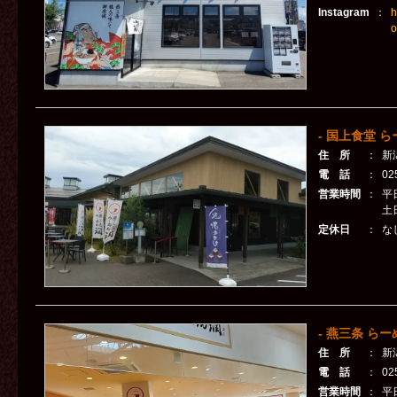
Instagram
：
h
o
- 国上食堂 ら
住 所
：
新
電 話
：
02
営業時間
：
平日
土日
定休日
：
な
- 燕三条 ら
住 所
：
新
電 話
：
02
営業時間
：
平日