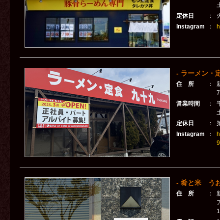
定休日
：
Instagram
：
h
- ラーメン・
住 所
：
7
営業時間
：
平
定休日
：
Instagram
：
h
9
- 肴と米 うお
住 所
：