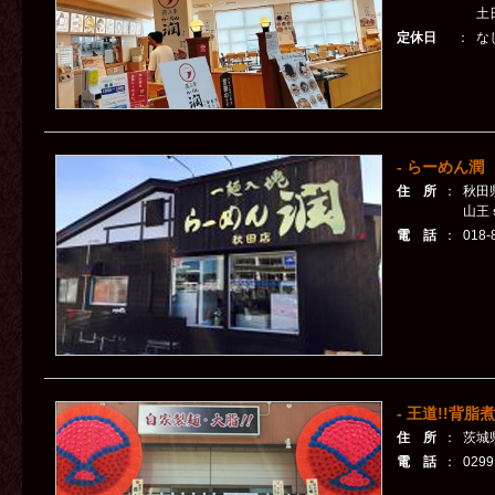
土日
定休日
：
な
- らーめん潤 
住 所
：
秋田県
山王
電 話
：
018-
- 王道!!背脂
住 所
：
茨城
電 話
：
029