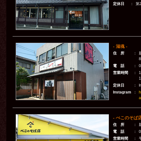
定休日
：
第
- 滋魂 -
住 所
：
8
電 話
：
0
営業時間
：
1
定休日
：
Instagram
：
h
a
- ぺこのそば
住 所
：
電 話
：
0
営業時間
：