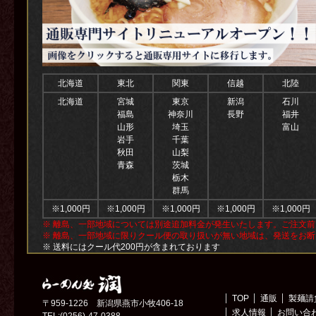
北海道
東北
関東
信越
北陸
北海道
宮城
東京
新潟
石川
福島
神奈川
長野
福井
山形
埼玉
富山
岩手
千葉
秋田
山梨
青森
茨城
栃木
群馬
※1,000円
※1,000円
※1,000円
※1,000円
※1,000円
※ 離島、一部地域については別途追加料金が発生いたします。ご注文
※ 離島、一部地域に限りクール便の取り扱いが無い地域は、発送をお
※ 送料にはクール代200円が含まれております
TOP
通販
製麺請
〒959-1226 新潟県燕市小牧406-18
求人情報
お問い合