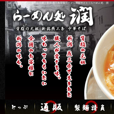
新潟ラーメン！背脂の元祖！新潟 燕三条背脂ラーメン通販サイト｜らーめん処 潤