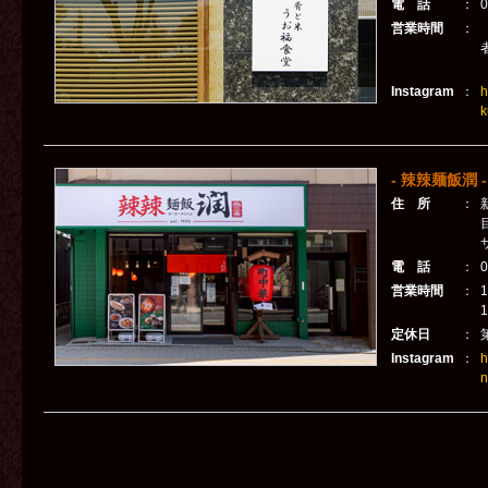
電 話
：
0
営業時間
：
Instagram
：
h
k
- 辣辣麺飯潤 -
住 所
：
電 話
：
0
営業時間
：
1
1
定休日
：
Instagram
：
h
n