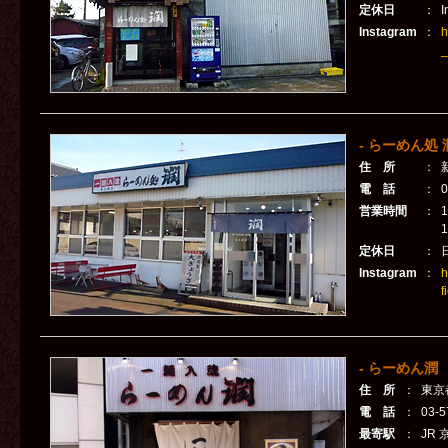
定休日
：
Instagram
：
h
_
- らーめん処 
住 所
：
電 話
：
0
営業時間
：
1
定休日
：
Instagram
：
h
f
- らーめん潤 
住 所
：
東京
電 話
：
03-5
最寄駅
：
JR