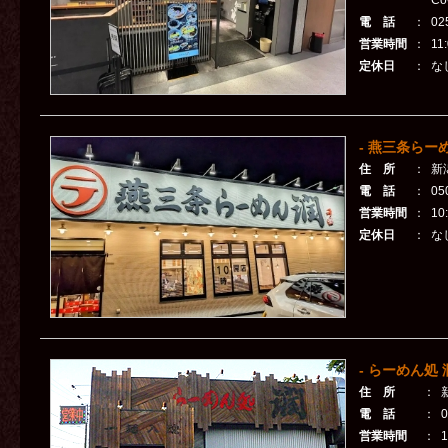
Co
電 話
：
02
営業時間
：
11
定休日
：
な
- 燕三条らー
住 所
：
新
電 話
：
05
営業時間
：
10
定休日
：
な
- らーめん処 
住 所
：
電 話
：
0
営業時間
：
1