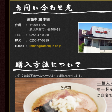
酒麺亭 潤 本部
住所
：
〒959-1226
新潟県燕市小牧406-18
TEL
：
0256-47-0388
FAX
：
0256-47-0389
E-mail
：
ramen@ramenjun.co.jp
ご注文は以下ホームページよりお願いいたします。