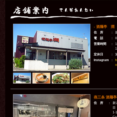
- 酒麺亭 潤 
住 所
：
電 話
：
0
営業時間
：
1
定休日
：
Instagram
：
h
o
燕三条 酒麺亭
住 所
：
新
目
1-