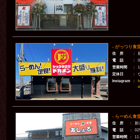
- がっつり食堂
住 所
：
電 話
：
0
営業時間
：
1
定休日
：
Instagram
：
h
a
- らーめん食
住 所
：
新
電 話
：
02
営業時間
：
11