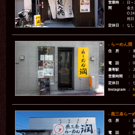
営業時
：
日～木
間
金土
O 2
祝日 
定休日
：
なし
- らーめん潤 
住 所
：
電 話
：
0
最寄駅
：
営業時間
：
1
定休日
：
Instagram
：
h
o
- 燕三条らー
住 所
：
3
電 話
：
0