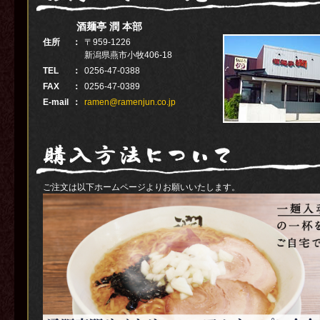
酒麺亭 潤 本部
住所
：
〒959-1226
新潟県燕市小牧406-18
TEL
：
0256-47-0388
FAX
：
0256-47-0389
E-mail
：
ramen@ramenjun.co.jp
ご注文は以下ホームページよりお願いいたします。