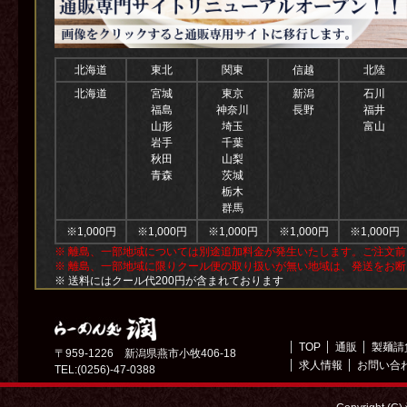
北海道
東北
関東
信越
北陸
北海道
宮城
東京
新潟
石川
福島
神奈川
長野
福井
山形
埼玉
富山
岩手
千葉
秋田
山梨
青森
茨城
栃木
群馬
※1,000円
※1,000円
※1,000円
※1,000円
※1,000円
※ 離島、一部地域については別途追加料金が発生いたします。ご注文
※ 離島、一部地域に限りクール便の取り扱いが無い地域は、発送をお
※ 送料にはクール代200円が含まれております
TOP
通販
製麺請
〒959-1226 新潟県燕市小牧406-18
求人情報
お問い合
TEL:(0256)-47-0388