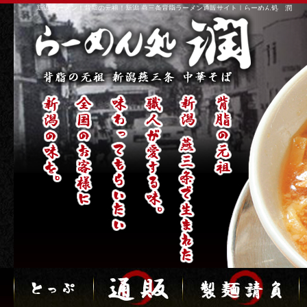
新潟ラーメン！背脂の元祖！新潟 燕三条背脂ラーメン通販サイト｜らーめん処 潤