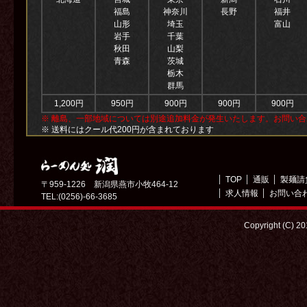
福島
神奈川
長野
福井
山形
埼玉
富山
岩手
千葉
秋田
山梨
青森
茨城
栃木
群馬
1,200円
950円
900円
900円
900円
※ 離島、一部地域については別途追加料金が発生いたします。お問い
※ 送料にはクール代200円が含まれております
TOP
通販
製麺請
〒959-1226 新潟県燕市小牧464-12
求人情報
お問い合
TEL:(0256)-66-3685
Copyright (C) 2