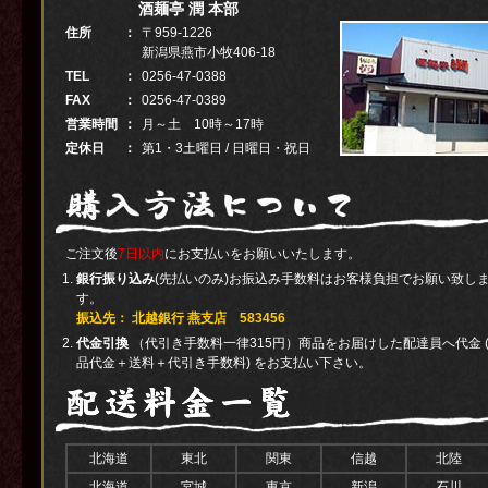
酒麺亭 潤 本部
住所
：
〒959-1226
新潟県燕市小牧406-18
TEL
：
0256-47-0388
FAX
：
0256-47-0389
営業時間
：
月～土 10時～17時
定休日
：
第1・3土曜日 / 日曜日・祝日
ご注文後
7日以内
にお支払いをお願いいたします。
銀行振り込み
(先払いのみ)お振込み手数料はお客様負担でお願い致し
す。
振込先： 北越銀行 燕支店 583456
代金引換
（代引き手数料一律315円）商品をお届けした配達員へ代金 
品代金＋送料＋代引き手数料) をお支払い下さい。
北海道
東北
関東
信越
北陸
北海道
宮城
東京
新潟
石川