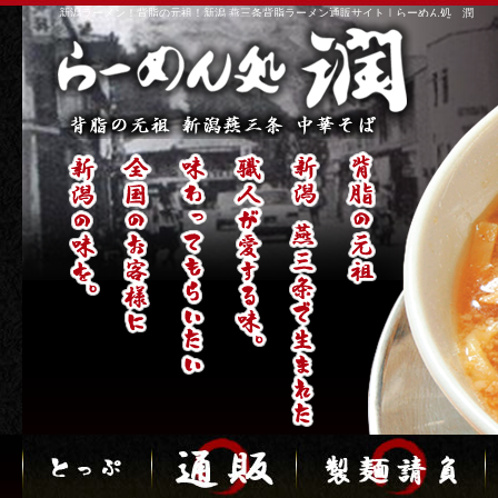
新潟ラーメン！背脂の元祖！新潟 燕三条背脂ラーメン通販サイト｜らーめん処 潤