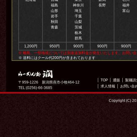
福島
神奈川
長野
福井
山形
埼玉
富山
岩手
千葉
秋田
山梨
青森
茨城
栃木
群馬
1,200円
950円
900円
900円
900円
※ 離島、一部地域については別途追加料金が発生いたします。お問い
※ 送料にはクール代200円が含まれております
TOP
通販
製麺請
〒959-1226 新潟県燕市小牧464-12
求人情報
お問い合
TEL:(0256)-66-3685
Copyright (C) 2