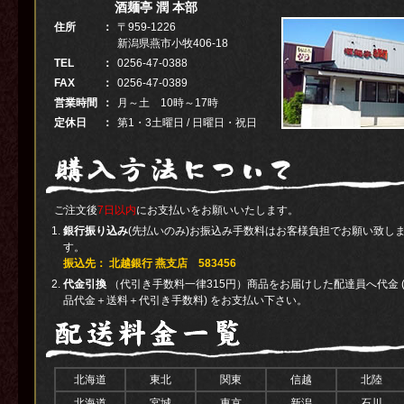
酒麺亭 潤 本部
住所
：
〒959-1226
新潟県燕市小牧406-18
TEL
：
0256-47-0388
FAX
：
0256-47-0389
営業時間
：
月～土 10時～17時
定休日
：
第1・3土曜日 / 日曜日・祝日
ご注文後
7日以内
にお支払いをお願いいたします。
銀行振り込み
(先払いのみ)お振込み手数料はお客様負担でお願い致し
す。
振込先： 北越銀行 燕支店 583456
代金引換
（代引き手数料一律315円）商品をお届けした配達員へ代金 
品代金＋送料＋代引き手数料) をお支払い下さい。
北海道
東北
関東
信越
北陸
北海道
宮城
東京
新潟
石川