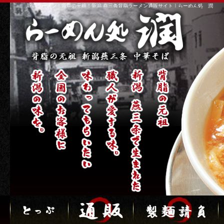
新潟ラーメン！背脂の元祖！新潟 燕三条背脂ラーメン通販サイト｜らーめん処 潤